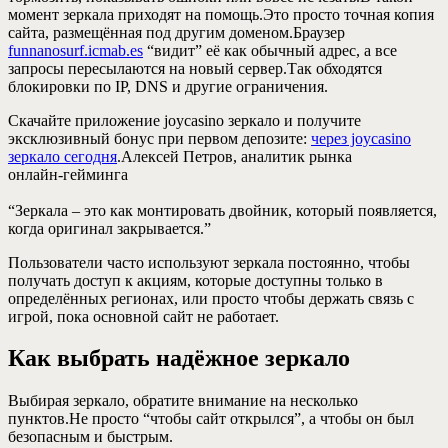
момент зеркала приходят на помощь.Это просто точная копия
сайта, размещённая под другим доменом.Браузер
funnanosurf.icmab.es
“видит” её как обычный адрес, а все
запросы пересылаются на новый сервер.Так обходятся
блокировки по IP, DNS и другие ограничения.
Скачайте приложение joycasino зеркало и получите
эксклюзивный бонус при первом депозите:
через joycasino
зеркало сегодня
.Алексей Петров, аналитик рынка
онлайн‑гейминга
“Зеркала – это как монтировать двойник, который появляется,
когда оригинал закрывается.”
Пользователи часто используют зеркала постоянно, чтобы
получать доступ к акциям, которые доступны только в
определённых регионах, или просто чтобы держать связь с
игрой, пока основной сайт не работает.
Как выбрать надёжное зеркало
Выбирая зеркало, обратите внимание на несколько
пунктов.Не просто “чтобы сайт открылся”, а чтобы он был
безопасным и быстрым.