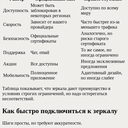
Может быть
Доступно по всему
Доступность
заблокирован в
миру
некоторых регионах
Зависит от вашего
Часто быстрее из‑за
Скорость
провайдера
меньшего трафика
Аналогично, но
Официальные
Безопасность
риски старого
сертификаты
сертификата
То же самое, но
Поддержка
Чат, email
иногда ограничено
Иногда эксклюзивные
Акции
Все доступны
предложения
Полноценное
Адаптивный дизайн,
Мобильность
приложение
но иногда слабее
Таблица показывает, что зеркала дают преимущество в
условиях строгих ограничений, но надо остерегаться
несоответствий.
Как быстро подключиться к зеркалу
Шаги просты, но требуют аккуратности.