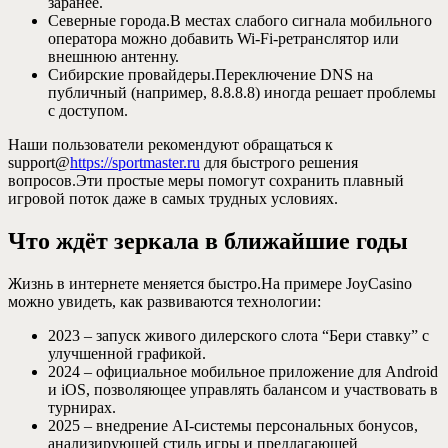
заранее.
Северные города.В местах слабого сигнала мобильного
оператора можно добавить Wi‑Fi‑ретранслятор или
внешнюю антенну.
Сибирские провайдеры.Переключение DNS на
публичный (например, 8.8.8.8) иногда решает проблемы
с доступом.
Наши пользователи рекомендуют обращаться к
support@
https://sportmaster.ru
для быстрого решения
вопросов.Эти простые меры помогут сохранить плавный
игровой поток даже в самых трудных условиях.
Что ждёт зеркала в ближайшие годы
Жизнь в интернете меняется быстро.На примере JoyCasino
можно увидеть, как развиваются технологии:
2023 – запуск живого дилерского слота “Бери ставку” с
улучшенной графикой.
2024 – официальное мобильное приложение для Android
и iOS, позволяющее управлять балансом и участвовать в
турнирах.
2025 – внедрение AI‑системы персональных бонусов,
анализирующей стиль игры и предлагающей