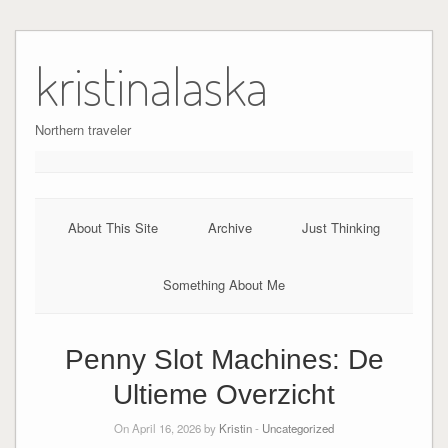
kristinalaska
Northern traveler
About This Site
Archive
Just Thinking
Something About Me
Penny Slot Machines: De
Ultieme Overzicht
On April 16, 2026 by
Kristin
-
Uncategorized