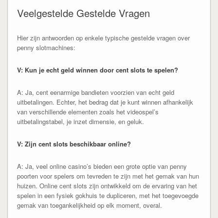
Veelgestelde Gestelde Vragen
Hier zijn antwoorden op enkele typische gestelde vragen over
penny slotmachines:
V: Kun je echt geld winnen door cent slots te spelen?
A: Ja, cent eenarmige bandieten voorzien van echt geld
uitbetalingen. Echter, het bedrag dat je kunt winnen afhankelijk
van verschillende elementen zoals het videospel’s
uitbetalingstabel, je inzet dimensie, en geluk.
V: Zijn cent slots beschikbaar online?
A: Ja, veel online casino’s bieden een grote optie van penny
poorten voor spelers om tevreden te zijn met het gemak van hun
huizen. Online cent slots zijn ontwikkeld om de ervaring van het
spelen in een fysiek gokhuis te dupliceren, met het toegevoegde
gemak van toegankelijkheid op elk moment, overal.