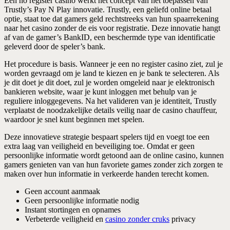
Een no register casino werkt het concept van het toepassen van
Trustly’s Pay N Play innovatie. Trustly, een geliefd online betaal
optie, staat toe dat gamers geld rechtstreeks van hun spaarrekening
naar het casino zonder de eis voor registratie. Deze innovatie hangt
af van de gamer’s BankID, een beschermde type van identificatie
geleverd door de speler’s bank.
Het procedure is basis. Wanneer je een no register casino ziet, zul je
worden gevraagd om je land te kiezen en je bank te selecteren. Als
je dit doet je dit doet, zul je worden omgeleid naar je elektronisch
bankieren website, waar je kunt inloggen met behulp van je
reguliere inloggegevens. Na het valideren van je identiteit, Trustly
verplaatst de noodzakelijke details veilig naar de casino chauffeur,
waardoor je snel kunt beginnen met spelen.
Deze innovatieve strategie bespaart spelers tijd en voegt toe een
extra laag van veiligheid en beveiliging toe. Omdat er geen
persoonlijke informatie wordt getoond aan de online casino, kunnen
gamers genieten van van hun favoriete games zonder zich zorgen te
maken over hun informatie in verkeerde handen terecht komen.
Geen account aanmaak
Geen persoonlijke informatie nodig
Instant stortingen en opnames
Verbeterde veiligheid en
casino zonder cruks
privacy