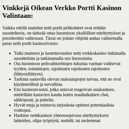
Vinkkejä Oikean Verkko Portti Kasinon
Valintaan:
Vaikka edellä mainitut netti portti pelikohteet ovat erittäin
suositeltavia, on tärkeää ottaa huomioon yksilölliset mieltymykset ja
prioriteettisi valitessasi. Tässä on joitain vihjeitä auttaa valitsemalla
paras netti portti kasinosivusto:
Tutki maineen ja luotettavuuden netti verkkokasino tutkimalla
suositteluita ja tarkistamalla sen lisensointia.
Ota huomioon pelivaihtoehtojen lukuisia varman valitsevat
tyylien, toimintojen, rajoitusten rajoitusten rajoitusten
(liittyen|liittyen).
Tarkista saatavilla olevan maksutapojen turvaa, että ne ovat
käytännöllisiä ja turvallisia.
Etsi kasinosivustot, jotka antavat reagoivan asiakastuen,
mielellään kanavien kautta kuten reaaliaikainen chat,
sähköposti, ja puhelin.
Hyvät etuja ja toistuvia tarjouksia optimoi potentiaalisia
voittojasi.
Harkitse nettikasinon yhteensopivuus mieltymyksesi
laitteiden, olipa työpöytä, mobiili, tai molemmat.