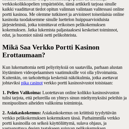
verkkokolikkopelien ympäristöön, tämä artikkeli tarjoaa sinulle
kaikki vaadittavat tiedot opitun valinnan valintaan valitessasi online
portti kasinoa. Me olemme tutkineet ja arvioineet toisenlaisia online
kasinoita tuodaksemme
sinulle luettelon huippuarvioiduista
järjestelmistä, jotka toimittavat erikoisen pelikokemuksen
kokemuksen. Jatka lukemista paljastaaksesi keskeiset toiminnot,
edut, ja huomiot näistä netti pelikohteista.
Mikä Saa Verkko Portti Kasinon
Erottaumaan?
Kun lukemattomia netti peliyrityksiä on saatavilla, parhaan alustan
löytäminen videopelaamisen vaatimuksille voi olla ylivoimaista.
Kuitenkin, on tarkoitettuja keskeisiä näkökulmia, jotka asettavat
johtaviksi
pika casinot
verkko portti kasinosivustot toisistaan:
1. Pelien Valikoima:
Luotettavan online kolikko kasinosivuston
tulisi tarjota, että pelureilla on yhteys sinun mieltymyksiisi peleihin ja
monipuolinen aiheiden valikoima toimintoja.
2. Asiakaskokemus:
Asiakaskokemus on kriittistä tyydyttävän
verkko pelikokemuksen kokemuksen tässä. Parhaimmilla verkko
portti kasinoilla on selkeä käyttöliittymä, sulava ohjaus, ja
vastaanottava design taatakseen sujuvan pelikokemuksen