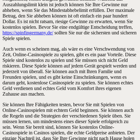
Auszahlungslimit klein ist jedoch können Sie Ihre Gewinne nur
abheben, wenn Sie das Mindestabhebelimit erfüllen. Der maximale
Betrag, den Sie abheben können ist oft einfach ein paar hundert
Dollar. Es ist nicht ratsam, riesige Gewinne zu erwarten, wenn Sie
kostenlos spielen. Bevor Sie eine endgültige Entscheidung treffen,
https://spinfingermany.de/
sollten Sie nur die sichersten und sicheren
Spiele spielen.
Auch wenn es scheinen mag, als wäre es eine Verschwendung von
Zeit, Online-Casinospiele zu spielen, gibt es ein paar Vorteile. Diese
Spiele sind kostenlos zu spielen und Sie müssen sich nicht Geld
riskieren. Diese Spiele können auf jedem Gerät gespielt werden und
jederzeit von überall. Sie können auch mit Ihren Familie und
Freunden spielen, und es gibt keine Einschränkungen, wenn es
darum geht, kostenlose Casinospiele zu spielen. Sie können echtes
Geld verdienen und echtes Geld vom Komfort ihres eigenen
Zuhause aus machen.
Sie können Ihre Fähigkeiten testen, bevor Sie mit Spielen von
Online-Casinospielen mit echtem Geld beginnen. Sie können auch
die Regeln und die Strategien der verschiedenen Spiele üben. Sie
müssen lernen, um mindestens eines dieser Spiele erfolgreich zu
sein. Wenn Sie bereit sind, können Sie kostenlos Online-
Casinospiele in Casinos spielen, die echte Geldpreise anbieten. Der
einzige Nachteil ist, dass Sie Ihre Gewinne nicht nach Hause holen