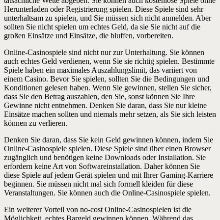
tatsächliche Wette abgeben. Sie können auch kostenlose Spiele ohne
Herunterladen oder Registrierung spielen. Diese Spiele sind sehr
unterhaltsam zu spielen, und Sie müssen sich nicht anmelden. Aber
sollten Sie nicht spielen um echtes Geld, da sie Sie nicht auf die
großen Einsätze und Einsätze, die bluffen, vorbereiten.
Online-Casinospiele sind nicht nur zur Unterhaltung. Sie können
auch echtes Geld verdienen, wenn Sie sie richtig spielen. Bestimmte
Spiele haben ein maximales Auszahlungslimit, das variiert von
einem Casino. Bevor Sie spielen, sollten Sie die Bedingungen und
Konditionen gelesen haben. Wenn Sie gewinnen, stellen Sie sicher,
dass Sie den Betrag auszahlen, den Sie, sonst können Sie Ihre
Gewinne nicht entnehmen. Denken Sie daran, dass Sie nur kleine
Einsätze machen sollten und niemals mehr setzen, als Sie sich leisten
können zu verlieren.
Denken Sie daran, dass Sie kein Geld gewinnen können, indem Sie
Online-Casinospiele spielen. Diese Spiele sind über einen Browser
zugänglich und benötigen keine Downloads oder Installation. Sie
erfordern keine Art von Softwareinstallation. Daher können Sie
diese Spiele auf jedem Gerät spielen und mit Ihrer Gaming-Karriere
beginnen. Sie müssen nicht mal sich formell kleiden für diese
Veranstaltungen. Sie können auch die Online-Casinospiele spielen.
Ein weiterer Vorteil von no-cost Online-Casinospielen ist die
Möglichkeit, echtes Bargeld gewinnen können. Während das