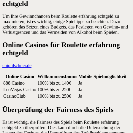
echtgeld
Um Ihre Gewinnchancen beim Roulette erfahrung echtgeld zu
maximieren, ist es wichtig, einige Spieltipps zu beachten. Dazu
gehören das Setzen eines Budgets, das Festlegen von Gewinn- und
Verlustgrenzen und das Vermeiden von Alkohol beim Spielen.
Online Casinos für Roulette erfahrung
echtgeld
chiptilschner.de
Online Casino
Willkommensbonus
Mobile Spielmöglichkeit
888 Casino
100% bis zu 140€
Ja
LeoVegas Casino
100% bis zu 250€
Ja
CasinoClub
100% bis zu 250€
Ja
Überprüfung der Fairness des Spiels
Es ist wichtig, die Fairness des Spiels beim Roulette erfahrung
echtgeld zu überprüfen. Dies kann durch die Untersuchung der
Lizenz des Casinos, die Überprüfung des Zufallszahlengenerators