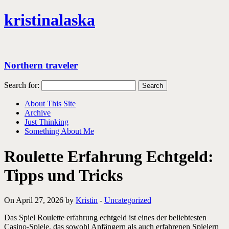
kristinalaska
Northern traveler
Search for:
About This Site
Archive
Just Thinking
Something About Me
Roulette Erfahrung Echtgeld:
Tipps und Tricks
On April 27, 2026 by
Kristin
-
Uncategorized
Das Spiel Roulette erfahrung echtgeld ist eines der beliebtesten
Casino-Spiele, das sowohl Anfängern als auch erfahrenen Spielern