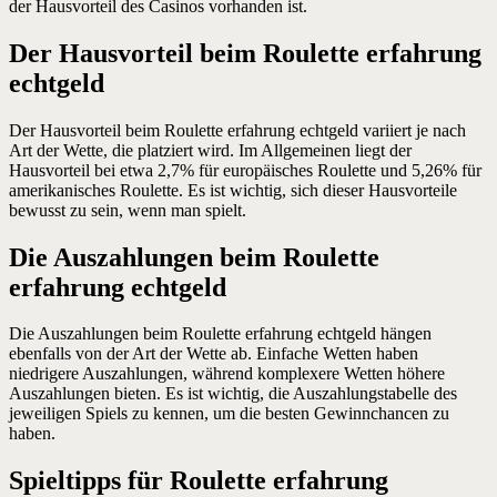
der Hausvorteil des Casinos vorhanden ist.
Der Hausvorteil beim Roulette erfahrung
echtgeld
Der Hausvorteil beim Roulette erfahrung echtgeld variiert je nach
Art der Wette, die platziert wird. Im Allgemeinen liegt der
Hausvorteil bei etwa 2,7% für europäisches Roulette und 5,26% für
amerikanisches Roulette. Es ist wichtig, sich dieser Hausvorteile
bewusst zu sein, wenn man spielt.
Die Auszahlungen beim Roulette
erfahrung echtgeld
Die Auszahlungen beim Roulette erfahrung echtgeld hängen
ebenfalls von der Art der Wette ab. Einfache Wetten haben
niedrigere Auszahlungen, während komplexere Wetten höhere
Auszahlungen bieten. Es ist wichtig, die Auszahlungstabelle des
jeweiligen Spiels zu kennen, um die besten Gewinnchancen zu
haben.
Spieltipps für Roulette erfahrung