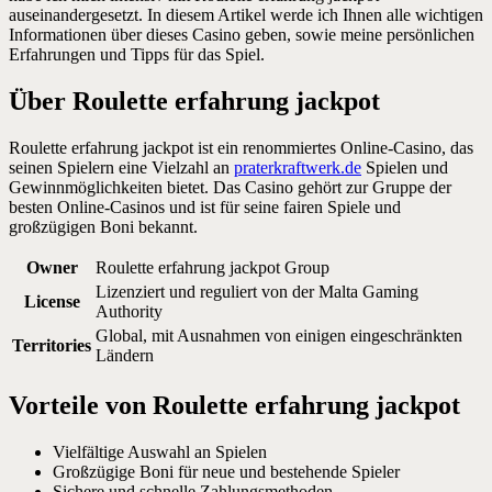
auseinandergesetzt. In diesem Artikel werde ich Ihnen alle wichtigen
Informationen über dieses Casino geben, sowie meine persönlichen
Erfahrungen und Tipps für das Spiel.
Über Roulette erfahrung jackpot
Roulette erfahrung jackpot ist ein renommiertes Online-Casino, das
seinen Spielern eine Vielzahl an
praterkraftwerk.de
Spielen und
Gewinnmöglichkeiten bietet. Das Casino gehört zur Gruppe der
besten Online-Casinos und ist für seine fairen Spiele und
großzügigen Boni bekannt.
Owner
Roulette erfahrung jackpot Group
Lizenziert und reguliert von der Malta Gaming
License
Authority
Global, mit Ausnahmen von einigen eingeschränkten
Territories
Ländern
Vorteile von Roulette erfahrung jackpot
Vielfältige Auswahl an Spielen
Großzügige Boni für neue und bestehende Spieler
Sichere und schnelle Zahlungsmethoden