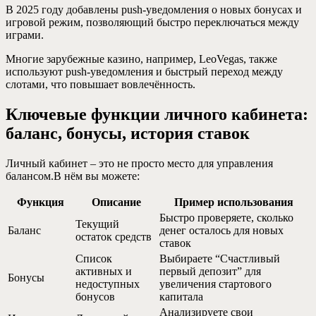
В 2025 году добавлены push‑уведомления о новых бонусах и
игровой режим, позволяющий быстро переключаться между
играми.
Многие зарубежные казино, например, LeoVegas, также
используют push‑уведомления и быстрый переход между
слотами, что повышает вовлечённость.
Ключевые функции личного кабинета:
баланс, бонусы, история ставок
Личный кабинет – это не просто место для управления
балансом.В нём вы можете:
Функция
Описание
Пример использования
Быстро проверяете, сколько
Текущий
Баланс
денег осталось для новых
остаток средств
ставок
Список
Выбираете “Счастливый
активных и
первый депозит” для
Бонусы
недоступных
увеличения стартового
бонусов
капитала
Анализируете свои