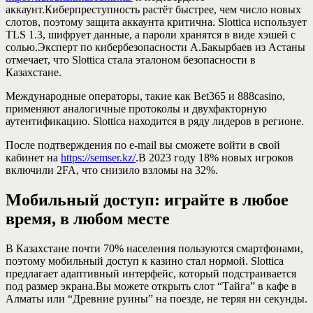
аккаунт.Киберпреступность растёт быстрее, чем число новых
слотов, поэтому защита аккаунта критична. Slottica использует
TLS 1.3, шифрует данные, а пароли хранятся в виде хэшей с
солью.Эксперт по кибербезопасности А.Бакырбаев из Астаны
отмечает, что Slottica стала эталоном безопасности в
Казахстане.
Международные операторы, такие как Bet365 и 888casino,
применяют аналогичные протоколы и двухфакторную
аутентификацию. Slottica находится в ряду лидеров в регионе.
После подтверждения по e‑mail вы сможете войти в свой
кабинет на
https://semser.kz/
.В 2023 году 18% новых игроков
включили 2FA, что снизило взломы на 32%.
Мобильный доступ: играйте в любое
время, в любом месте
В Казахстане почти 70% населения пользуются смартфонами,
поэтому мобильный доступ к казино стал нормой. Slottica
предлагает адаптивный интерфейс, который подстраивается
под размер экрана.Вы можете открыть слот “Тайга” в кафе в
Алматы или “Древние руины” на поезде, не теряя ни секунды.